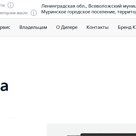
Ленинградская обл., Всеволожский муни
сти
Муринское городское поселение, террито
моторное масло
ервис
Владельцам
О Дилере
Контакты
Бренд K
а