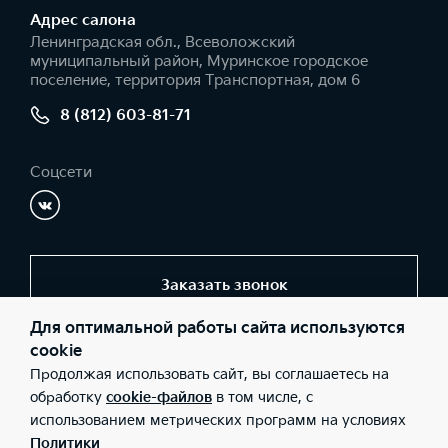
Адрес салонa
Ленинградская обл., Всеволожский
муниципальный район, Муринское городское
поселение, территория Транспортная, дом 6
8 (812) 603-81-71
Соцсети
Заказать звонок
Для оптимальной работы сайта используются
cookie
© 2026 Юридические лица ООО «Максимум Кредит»
Продолжая использовать сайт, вы соглашаетесь на
(Фактический адрес: Ленинградская обл., Всеволожский
муниципальный район, Муринское городское поселение,
обработку
cookie-файлов
в том числе, с
территория Транспортная, дом 6; Телефон: 8 (812) 603-81-71;
использованием метрических программ на условиях
ИНН: 7804540104; ОГРН: 1147847302954), ООО «Киа Россия и
СНГ» (Фактический адрес: г.Москва, Валовая 26; Телефон: 8 800
Политики