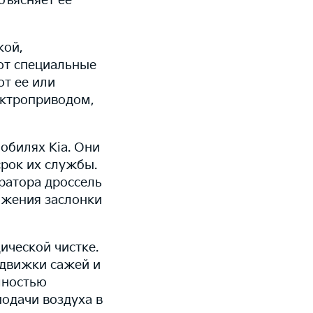
объясняет ее
кой,
ют специальные
т ее или
ектроприводом,
обилях Kia. Они
рок их службы.
ратора дроссель
ожения заслонки
ической чистке.
адвижки сажей и
лностью
одачи воздуха в