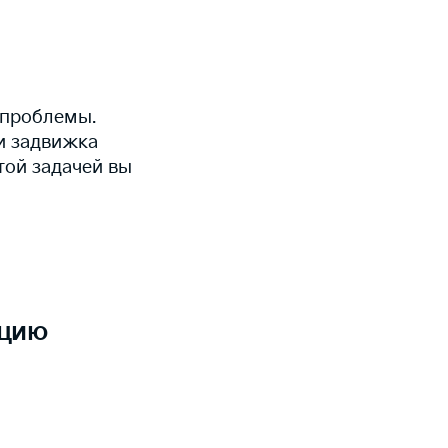
 проблемы.
и задвижка
той задачей вы
ацию