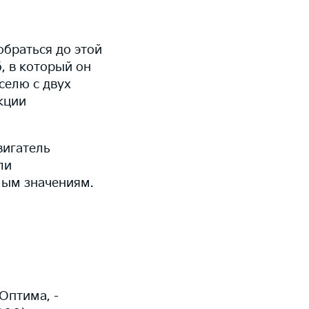
браться до этой
, в который он
селю с двух
кции
вигатель
ли
мым значениям.
Оптима, -