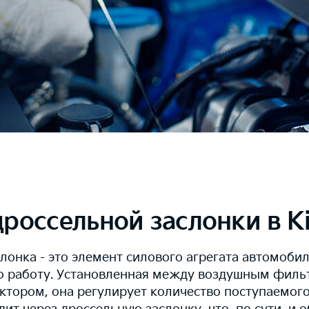
дроссельной заслонки в K
лонка - это элемент силового агрегата автомоби
о работу. Установленная между воздушным филь
тором, она регулирует количество поступаемого