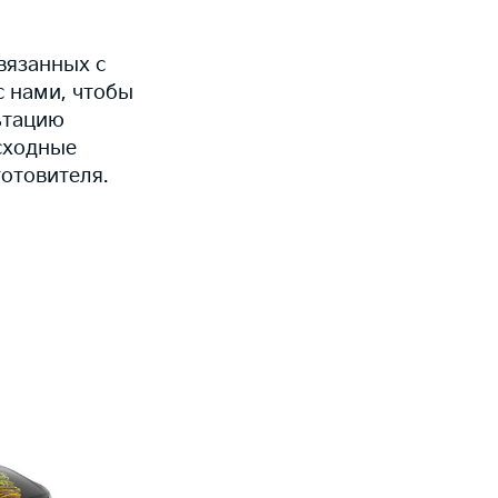
вязанных с
с нами, чтобы
ьтацию
сходные
отовителя.