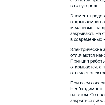
его поток прохо
важную роль.
Элемент предст
открываемой на
механизмы на д
закрывают. На 
в современных 
Электрические з
отличаются наи
Принцип работы
открывается, а 
отвечает электр
При всем соверш
Необходимость п
налетом. Со вре
закрыться либо