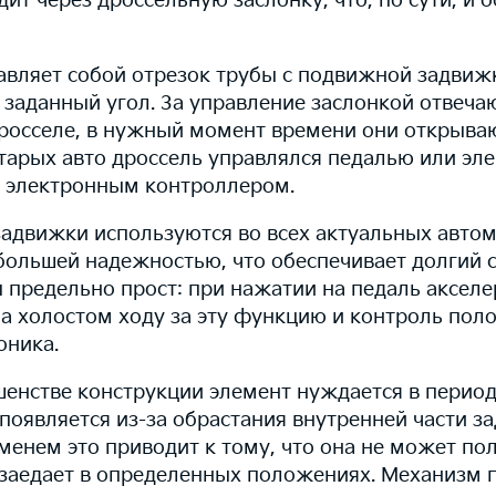
дит через дроссельную заслонку, что, по сути, и 
авляет собой отрезок трубы с подвижной задвиж
 заданный угол. За управление заслонкой отвеча
росселе, в нужный момент времени они открываю
старых авто дроссель управлялся педалью или эл
- электронным контроллером.
адвижки используются во всех актуальных автом
большей надежностью, что обеспечивает долгий с
 предельно прост: при нажатии на педаль акселе
на холостом ходу за эту функцию и контроль пол
оника.
енстве конструкции элемент нуждается в период
оявляется из-за обрастания внутренней части з
менем это приводит к тому, что она не может по
 заедает в определенных положениях. Механизм п