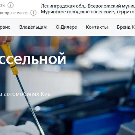
Ленинградская обл., Всеволожский муни
сти
Муринское городское поселение, террито
моторное масло
ервис
Владельцам
О Дилере
Контакты
Бренд K
ссельной
а автомобилях Киа