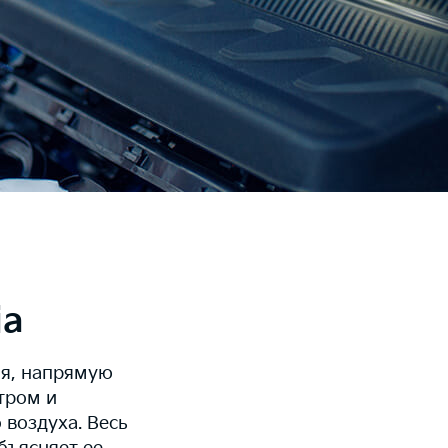
ia
ля, напрямую
тром и
 воздуха. Весь