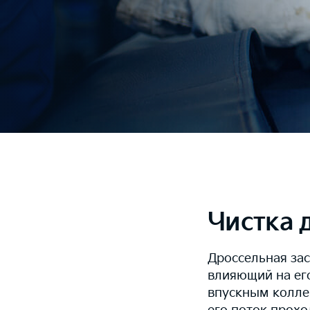
Чистка 
Дроссельная зас
влияющий на ег
впускным коллек