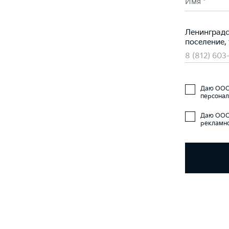
Имя *
Ленинградс
поселение,
8 (812) 603
Даю ООО 
персонал
Даю ООО 
рекламно