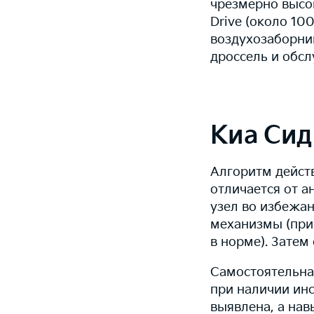
чрезмерно высо
Drive (около 10
воздухозаборник
дроссель и обс
Киа Сид
Алгоритм действ
отличается от 
узел во избежа
механизмы (при 
в норме). Затем
Самостоятельная
при наличии ин
выявлена, а нав