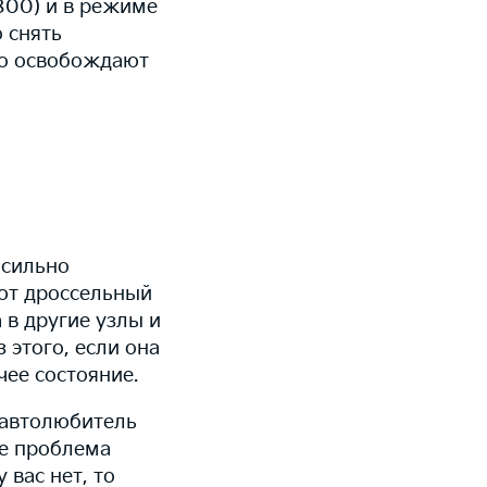
800) и в режиме
 снять
ого освобождают
 сильно
ают дроссельный
в другие узлы и
 этого, если она
чее состояние.
 автолюбитель
же проблема
 вас нет, то