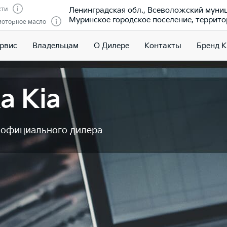
Ленинградская обл., Всеволожский муни
сти
Муринское городское поселение, террито
моторное масло
ервис
Владельцам
О Дилере
Контакты
Бренд K
а Kia
у официального дилера