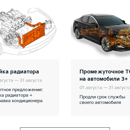
йка радиатора
Промежуточное Т
на автомобили 3+
вгуста — 31 августа
01 августа — 31 август
етное предложение:
ка радиатора +
Продли срок службы
равка кондиционера
своего автомобиля