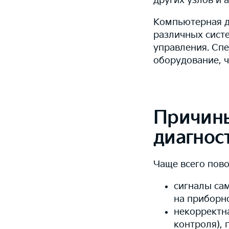
других узлов и 
Компьютерная д
различных систе
управления. Сп
оборудование, 
Причин
диагнос
Чаще всего пово
сигналы са
на приборно
некорректн
контроля), 