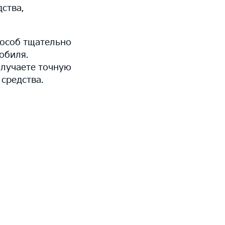
ства,
пособ тщательно
обиля.
олучаете точную
средства.