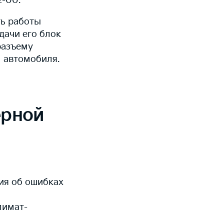
2-00.
ть работы
дачи его блок
разъему
 автомобиля.
ерной
ия об ошибках
лимат-