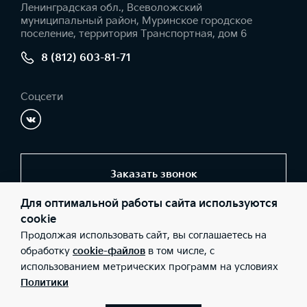
Ленинградская обл., Всеволожский
муниципальный район, Муринское городское
поселение, территория Транспортная, дом 6
8 (812) 603-81-71
Соцсети
Заказать звонок
Для оптимальной работы сайта используются
cookie
© 2026 Юридические лица ООО «Максимум Кредит»
Продолжая использовать сайт, вы соглашаетесь на
(Фактический адрес: Ленинградская обл., Всеволожский
муниципальный район, Муринское городское поселение,
обработку
cookie-файлов
в том числе, с
территория Транспортная, дом 6; Телефон: 8 (812) 603-81-71;
использованием метрических программ на условиях
ИНН: 7804540104; ОГРН: 1147847302954), ООО «Киа Россия и
СНГ» (Фактический адрес: г.Москва, Валовая 26; Телефон: 8 800
Политики
301 08 80; ИНН: 7728674093; ОГРН: 5087746291760) ведут
деятельность на территории РФ в соответствии с