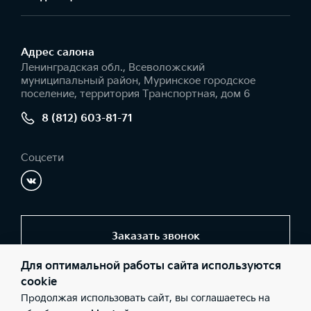
Адрес салонa
Ленинградская обл., Всеволожский
муниципальный район, Муринское городское
поселение, территория Транспортная, дом 6
8 (812) 603-81-71
Соцсети
Заказать звонок
Для оптимальной работы сайта используются
cookie
© 2026 Юридические лица ООО «Максимум Кредит»
Продолжая использовать сайт, вы соглашаетесь на
(Фактический адрес: Ленинградская обл., Всеволожский
муниципальный район, Муринское городское поселение,